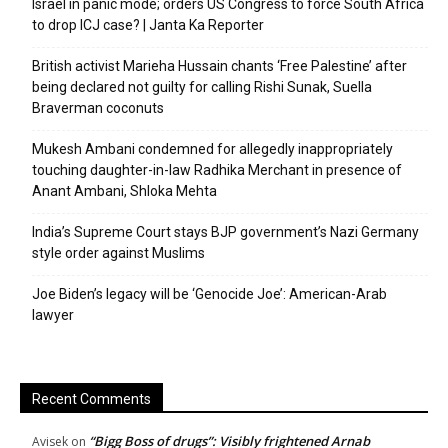
Israel in panic mode; orders US Congress to force South Africa
to drop ICJ case? | Janta Ka Reporter
British activist Marieha Hussain chants ‘Free Palestine’ after
being declared not guilty for calling Rishi Sunak, Suella
Braverman coconuts
Mukesh Ambani condemned for allegedly inappropriately
touching daughter-in-law Radhika Merchant in presence of
Anant Ambani, Shloka Mehta
India’s Supreme Court stays BJP government’s Nazi Germany
style order against Muslims
Joe Biden’s legacy will be ‘Genocide Joe’: American-Arab
lawyer
Recent Comments
“Bigg Boss of drugs”: Visibly frightened Arnab
Avisek
on