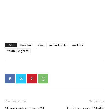
TAGS
#beefban
cow
kannurkerala
workers
Youth Congress
Previous article
Next article
Mining contract row: CM
Curious case of Modi’s