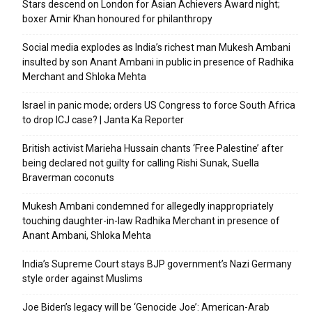
Stars descend on London for Asian Achievers Award night;
boxer Amir Khan honoured for philanthropy
Social media explodes as India’s richest man Mukesh Ambani
insulted by son Anant Ambani in public in presence of Radhika
Merchant and Shloka Mehta
Israel in panic mode; orders US Congress to force South Africa
to drop ICJ case? | Janta Ka Reporter
British activist Marieha Hussain chants ‘Free Palestine’ after
being declared not guilty for calling Rishi Sunak, Suella
Braverman coconuts
Mukesh Ambani condemned for allegedly inappropriately
touching daughter-in-law Radhika Merchant in presence of
Anant Ambani, Shloka Mehta
India’s Supreme Court stays BJP government’s Nazi Germany
style order against Muslims
Joe Biden’s legacy will be ‘Genocide Joe’: American-Arab