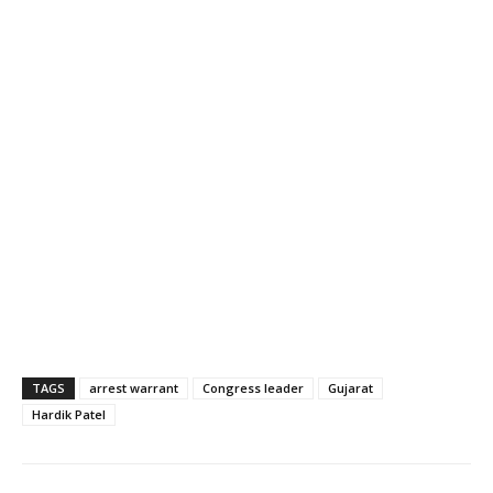
TAGS
arrest warrant
Congress leader
Gujarat
Hardik Patel