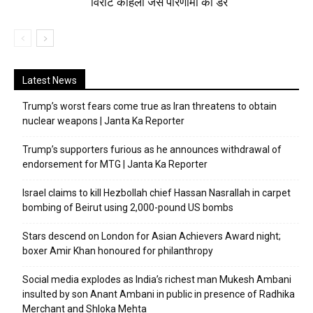
विराट कोहली जैसे परिणामों का डर
Latest News
Trump’s worst fears come true as Iran threatens to obtain
nuclear weapons | Janta Ka Reporter
Trump’s supporters furious as he announces withdrawal of
endorsement for MTG | Janta Ka Reporter
Israel claims to kill Hezbollah chief Hassan Nasrallah in carpet
bombing of Beirut using 2,000-pound US bombs
Stars descend on London for Asian Achievers Award night;
boxer Amir Khan honoured for philanthropy
Social media explodes as India’s richest man Mukesh Ambani
insulted by son Anant Ambani in public in presence of Radhika
Merchant and Shloka Mehta