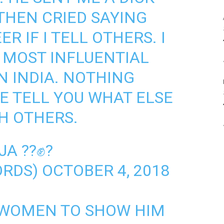
 THEN CRIED SAYING
ER IF I TELL OTHERS. I
 MOST INFLUENTIAL
N INDIA. NOTHING
E TELL YOU WHAT ELSE
H OTHERS.
A ??✊?
ORDS)
OCTOBER 4, 2018
 WOMEN TO SHOW HIM