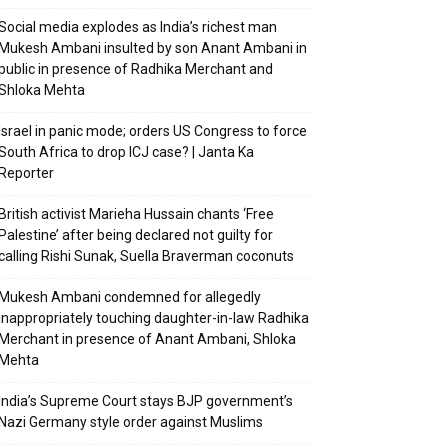
Social media explodes as India’s richest man
Mukesh Ambani insulted by son Anant Ambani in
public in presence of Radhika Merchant and
Shloka Mehta
Israel in panic mode; orders US Congress to force
South Africa to drop ICJ case? | Janta Ka
Reporter
British activist Marieha Hussain chants ‘Free
Palestine’ after being declared not guilty for
calling Rishi Sunak, Suella Braverman coconuts
Mukesh Ambani condemned for allegedly
inappropriately touching daughter-in-law Radhika
Merchant in presence of Anant Ambani, Shloka
Mehta
India’s Supreme Court stays BJP government’s
Nazi Germany style order against Muslims