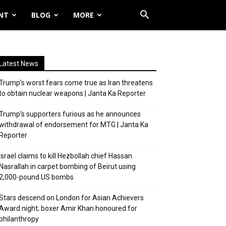
NT
BLOG
MORE
Latest News
Trump’s worst fears come true as Iran threatens
to obtain nuclear weapons | Janta Ka Reporter
Trump’s supporters furious as he announces
withdrawal of endorsement for MTG | Janta Ka
Reporter
Israel claims to kill Hezbollah chief Hassan
Nasrallah in carpet bombing of Beirut using
2,000-pound US bombs
Stars descend on London for Asian Achievers
Award night; boxer Amir Khan honoured for
philanthropy