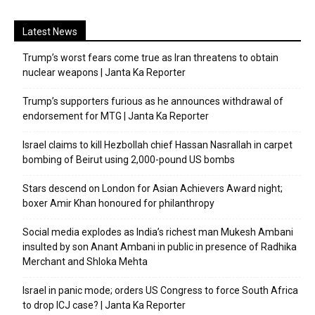
Latest News
Trump’s worst fears come true as Iran threatens to obtain
nuclear weapons | Janta Ka Reporter
Trump’s supporters furious as he announces withdrawal of
endorsement for MTG | Janta Ka Reporter
Israel claims to kill Hezbollah chief Hassan Nasrallah in carpet
bombing of Beirut using 2,000-pound US bombs
Stars descend on London for Asian Achievers Award night;
boxer Amir Khan honoured for philanthropy
Social media explodes as India’s richest man Mukesh Ambani
insulted by son Anant Ambani in public in presence of Radhika
Merchant and Shloka Mehta
Israel in panic mode; orders US Congress to force South Africa
to drop ICJ case? | Janta Ka Reporter