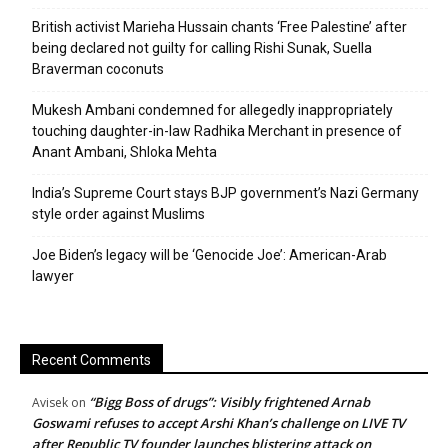
British activist Marieha Hussain chants ‘Free Palestine’ after
being declared not guilty for calling Rishi Sunak, Suella
Braverman coconuts
Mukesh Ambani condemned for allegedly inappropriately
touching daughter-in-law Radhika Merchant in presence of
Anant Ambani, Shloka Mehta
India’s Supreme Court stays BJP government’s Nazi Germany
style order against Muslims
Joe Biden’s legacy will be ‘Genocide Joe’: American-Arab
lawyer
Recent Comments
“Bigg Boss of drugs”: Visibly frightened Arnab
Avisek
on
Goswami refuses to accept Arshi Khan’s challenge on LIVE TV
after Republic TV founder launches blistering attack on