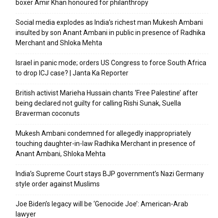
boxer Amir Khan honoured for philanthropy
Social media explodes as India’s richest man Mukesh Ambani
insulted by son Anant Ambani in public in presence of Radhika
Merchant and Shloka Mehta
Israel in panic mode; orders US Congress to force South Africa
to drop ICJ case? | Janta Ka Reporter
British activist Marieha Hussain chants ‘Free Palestine’ after
being declared not guilty for calling Rishi Sunak, Suella
Braverman coconuts
Mukesh Ambani condemned for allegedly inappropriately
touching daughter-in-law Radhika Merchant in presence of
Anant Ambani, Shloka Mehta
India’s Supreme Court stays BJP government’s Nazi Germany
style order against Muslims
Joe Biden’s legacy will be ‘Genocide Joe’: American-Arab
lawyer