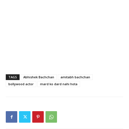
TAGS
Abhishek Bachchan
amitabh bachchan
bollywood actor
mard ko dard nahi hota