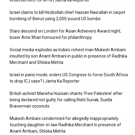
Israel claims to kill Hezbollah chief Hassan Nasrallah in carpet
bombing of Beirut using 2,000-pound US bombs
Stars descend on London for Asian Achievers Award night;
boxer Amir Khan honoured for philanthropy
Social media explodes as India’s richest man Mukesh Ambani
insulted by son Anant Ambani in public in presence of Radhika
Merchant and Shloka Mehta
Israel in panic mode; orders US Congress to force South Africa
to drop ICJ case? | Janta Ka Reporter
British activist Marieha Hussain chants ‘Free Palestine’ after
being declared not guilty for calling Rishi Sunak, Suella
Braverman coconuts
Mukesh Ambani condemned for allegedly inappropriately
touching daughter-in-law Radhika Merchant in presence of
Anant Ambani, Shloka Mehta