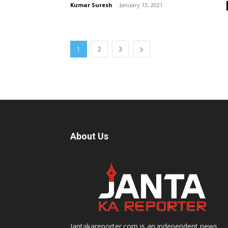
Kumar Suresh
-
January 13, 2021
1
2
3
About Us
Jantakareporter.com is an independent news