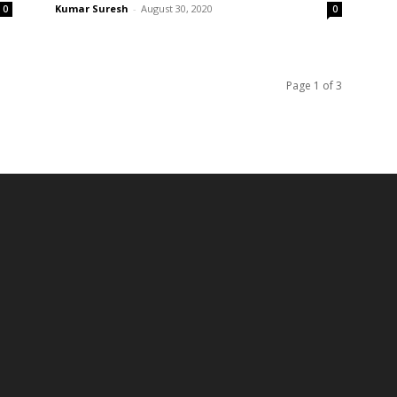
Kumar Suresh
-
August 30, 2020
0
0
Page 1 of 3