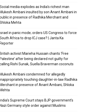
Social media explodes as India’s richest man
Mukesh Ambani insulted by son Anant Ambani in
public in presence of Radhika Merchant and
Shloka Mehta
Israel in panic mode; orders US Congress to force
South Africa to drop ICJ case? | Janta Ka
Reporter
British activist Marieha Hussain chants ‘Free
Palestine’ after being declared not guilty for
calling Rishi Sunak, Suella Braverman coconuts
Mukesh Ambani condemned for allegedly
inappropriately touching daughter-in-law Radhika
Merchant in presence of Anant Ambani, Shloka
Mehta
India’s Supreme Court stays BJP government’s
Nazi Germany style order against Muslims