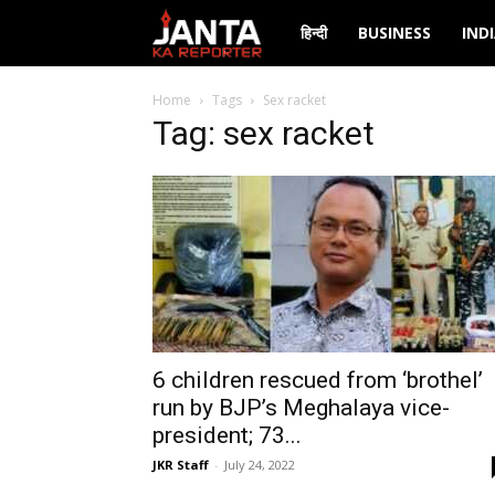
Janta
हिन्दी
BUSINESS
IND
Ka
Home
Tags
Sex racket
Tag: sex racket
Reporter
6 children rescued from ‘brothel’
run by BJP’s Meghalaya vice-
president; 73...
JKR Staff
-
July 24, 2022