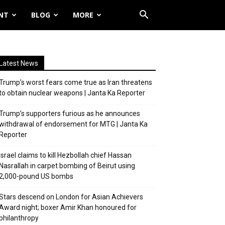
NT
BLOG
MORE
Latest News
Trump’s worst fears come true as Iran threatens
to obtain nuclear weapons | Janta Ka Reporter
Trump’s supporters furious as he announces
withdrawal of endorsement for MTG | Janta Ka
Reporter
Israel claims to kill Hezbollah chief Hassan
Nasrallah in carpet bombing of Beirut using
2,000-pound US bombs
Stars descend on London for Asian Achievers
Award night; boxer Amir Khan honoured for
philanthropy