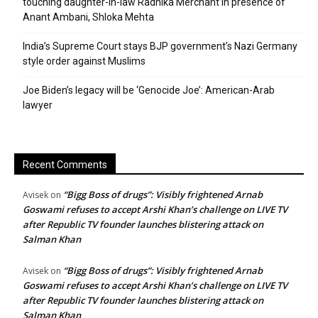
touching daughter-in-law Radhika Merchant in presence of
Anant Ambani, Shloka Mehta
India’s Supreme Court stays BJP government’s Nazi Germany
style order against Muslims
Joe Biden’s legacy will be ‘Genocide Joe’: American-Arab
lawyer
Recent Comments
“Bigg Boss of drugs”: Visibly frightened Arnab
Avisek
on
Goswami refuses to accept Arshi Khan’s challenge on LIVE TV
after Republic TV founder launches blistering attack on
Salman Khan
“Bigg Boss of drugs”: Visibly frightened Arnab
Avisek
on
Goswami refuses to accept Arshi Khan’s challenge on LIVE TV
after Republic TV founder launches blistering attack on
Salman Khan