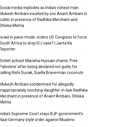
Social media explodes as India’s richest man
Mukesh Ambani insulted by son Anant Ambani in
public in presence of Radhika Merchant and
Shloka Mehta
Israel in panic mode; orders US Congress to force
South Africa to drop ICJ case? | Janta Ka
Reporter
British activist Marieha Hussain chants ‘Free
Palestine’ after being declared not guilty for
calling Rishi Sunak, Suella Braverman coconuts
Mukesh Ambani condemned for allegedly
inappropriately touching daughter-in-law Radhika
Merchant in presence of Anant Ambani, Shloka
Mehta
India’s Supreme Court stays BJP government’s
Nazi Germany style order against Muslims