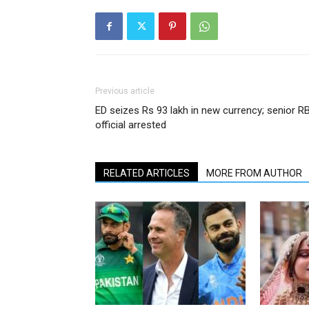
Previous article
ED seizes Rs 93 lakh in new currency; senior RB
official arrested
RELATED ARTICLES
MORE FROM AUTHOR