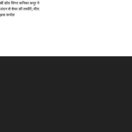
ें: बेबी डॉल सिंगर कनिका कपूर ने
लंदन से शेयर की तस्वीरें; मीरा
 ख़ास सन्देश