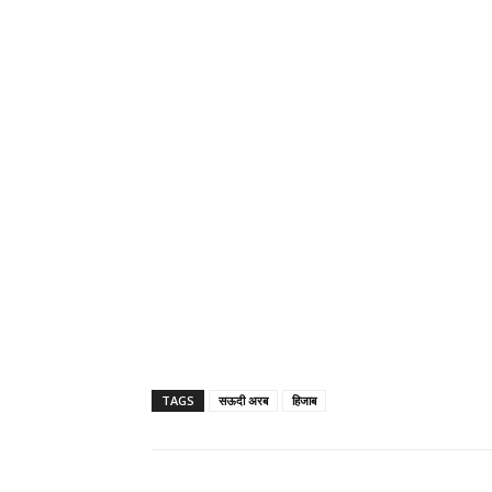
TAGS
सऊदी अरब
हिजाब