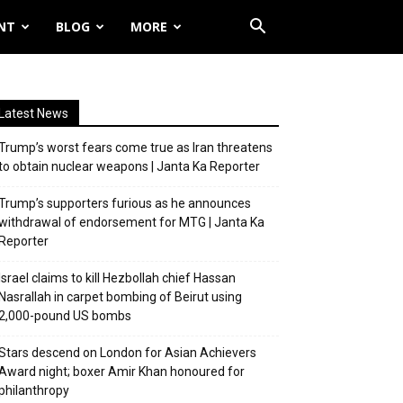
NT
BLOG
MORE
Latest News
Trump’s worst fears come true as Iran threatens
to obtain nuclear weapons | Janta Ka Reporter
Trump’s supporters furious as he announces
withdrawal of endorsement for MTG | Janta Ka
Reporter
Israel claims to kill Hezbollah chief Hassan
Nasrallah in carpet bombing of Beirut using
2,000-pound US bombs
Stars descend on London for Asian Achievers
Award night; boxer Amir Khan honoured for
philanthropy