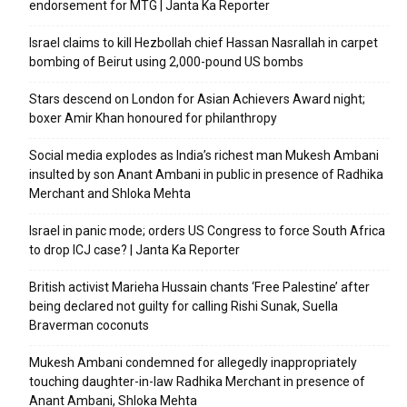
endorsement for MTG | Janta Ka Reporter
Israel claims to kill Hezbollah chief Hassan Nasrallah in carpet
bombing of Beirut using 2,000-pound US bombs
Stars descend on London for Asian Achievers Award night;
boxer Amir Khan honoured for philanthropy
Social media explodes as India’s richest man Mukesh Ambani
insulted by son Anant Ambani in public in presence of Radhika
Merchant and Shloka Mehta
Israel in panic mode; orders US Congress to force South Africa
to drop ICJ case? | Janta Ka Reporter
British activist Marieha Hussain chants ‘Free Palestine’ after
being declared not guilty for calling Rishi Sunak, Suella
Braverman coconuts
Mukesh Ambani condemned for allegedly inappropriately
touching daughter-in-law Radhika Merchant in presence of
Anant Ambani, Shloka Mehta