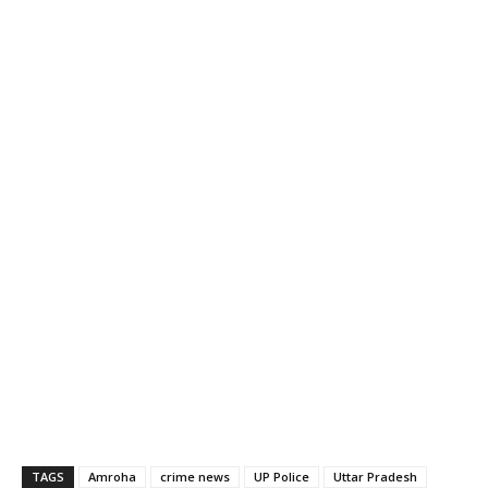
TAGS
Amroha
crime news
UP Police
Uttar Pradesh