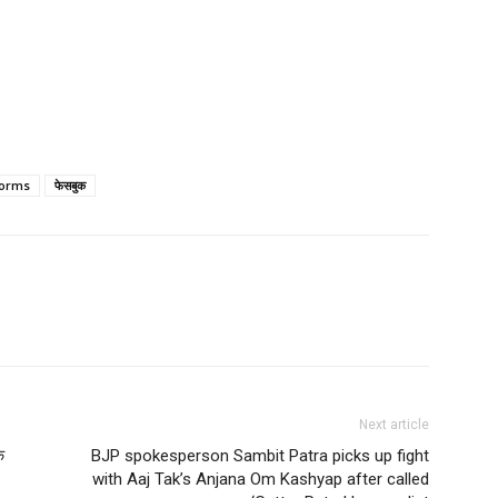
forms
फेसबुक
Next article
े
BJP spokesperson Sambit Patra picks up fight
with Aaj Tak’s Anjana Om Kashyap after called