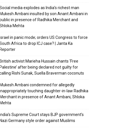
Social media explodes as India’s richest man
Mukesh Ambani insulted by son Anant Ambani in
public in presence of Radhika Merchant and
Shloka Mehta
Israel in panic mode; orders US Congress to force
South Africa to drop ICJ case? | Janta Ka
Reporter
British activist Marieha Hussain chants ‘Free
Palestine’ after being declared not guilty for
calling Rishi Sunak, Suella Braverman coconuts
Mukesh Ambani condemned for allegedly
inappropriately touching daughter-in-law Radhika
Merchant in presence of Anant Ambani, Shloka
Mehta
India’s Supreme Court stays BJP government’s
Nazi Germany style order against Muslims