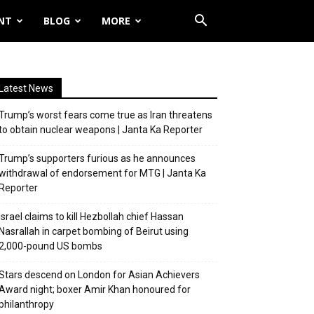
NT
BLOG
MORE
Latest News
Trump’s worst fears come true as Iran threatens
to obtain nuclear weapons | Janta Ka Reporter
Trump’s supporters furious as he announces
withdrawal of endorsement for MTG | Janta Ka
Reporter
Israel claims to kill Hezbollah chief Hassan
Nasrallah in carpet bombing of Beirut using
2,000-pound US bombs
Stars descend on London for Asian Achievers
Award night; boxer Amir Khan honoured for
philanthropy