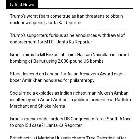
Latest News
Trump’s worst fears come true as Iran threatens to obtain
nuclear weapons | Janta Ka Reporter
Trump’s supporters furious as he announces withdrawal of
endorsement for MTG | Janta Ka Reporter
Israel claims to kill Hezbollah chief Hassan Nasrallah in carpet
bombing of Beirut using 2,000-pound US bombs
Stars descend on London for Asian Achievers Award night;
boxer Amir Khan honoured for philanthropy
Social media explodes as India’s richest man Mukesh Ambani
insulted by son Anant Ambani in public in presence of Radhika
Merchant and Shloka Mehta
Israel in panic mode; orders US Congress to force South Africa
to drop ICJ case? | Janta Ka Reporter
British activist Marieha Hussain chants ‘Free Palestine’ after