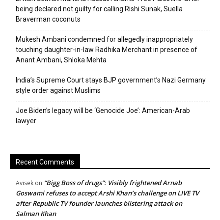
being declared not guilty for calling Rishi Sunak, Suella
Braverman coconuts
Mukesh Ambani condemned for allegedly inappropriately
touching daughter-in-law Radhika Merchant in presence of
Anant Ambani, Shloka Mehta
India’s Supreme Court stays BJP government’s Nazi Germany
style order against Muslims
Joe Biden’s legacy will be ‘Genocide Joe’: American-Arab
lawyer
Recent Comments
“Bigg Boss of drugs”: Visibly frightened Arnab
Avisek
on
Goswami refuses to accept Arshi Khan’s challenge on LIVE TV
after Republic TV founder launches blistering attack on
Salman Khan