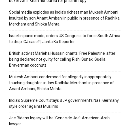
boxer Amir Khan honoured for philanthropy
Social media explodes as India’s richest man Mukesh Ambani
insulted by son Anant Ambani in public in presence of Radhika
Merchant and Shloka Mehta
Israel in panic mode; orders US Congress to force South Africa
to drop ICJ case? | Janta Ka Reporter
British activist Marieha Hussain chants ‘Free Palestine’ after
being declared not guilty for calling Rishi Sunak, Suella
Braverman coconuts
Mukesh Ambani condemned for allegedly inappropriately
touching daughter-in-law Radhika Merchant in presence of
Anant Ambani, Shloka Mehta
India’s Supreme Court stays BJP government’s Nazi Germany
style order against Muslims
Joe Biden’s legacy will be ‘Genocide Joe’: American-Arab
lawyer