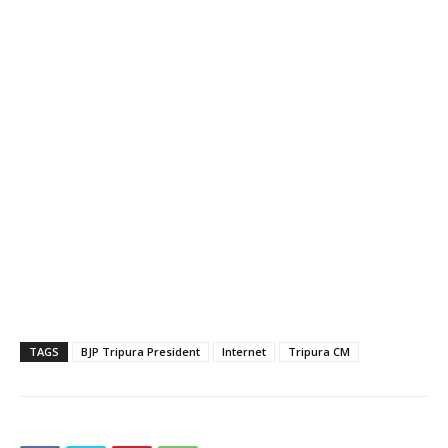
TAGS
BJP Tripura President
Internet
Tripura CM