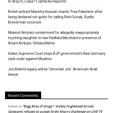
to drop ICJ case? | Janta Ka Reporter
British activist Marieha Hussain chants ‘Free Palestine’ after
being declared not guilty for calling Rishi Sunak, Suella
Braverman coconuts
Mukesh Ambani condemned for allegedly inappropriately
touching daughter-in-law Radhika Merchant in presence of
Anant Ambani, Shloka Mehta
India’s Supreme Court stays BJP government’s Nazi Germany
style order against Muslims
Joe Biden’s legacy will be ‘Genocide Joe’: American-Arab
lawyer
Recent Comments
“Bigg Boss of drugs”: Visibly frightened Arnab
Avisek
on
Goswami refuses to accept Arshi Khan’s challenge on LIVE TV