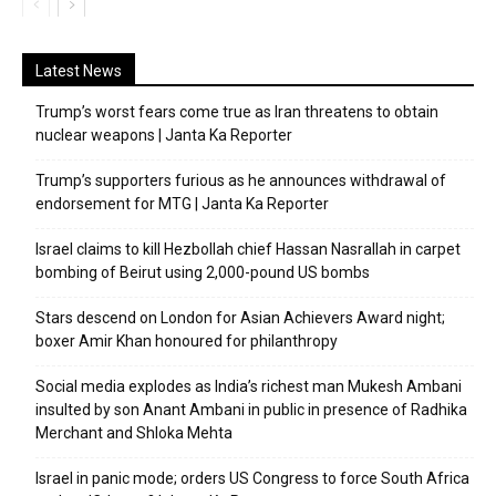
Latest News
Trump’s worst fears come true as Iran threatens to obtain
nuclear weapons | Janta Ka Reporter
Trump’s supporters furious as he announces withdrawal of
endorsement for MTG | Janta Ka Reporter
Israel claims to kill Hezbollah chief Hassan Nasrallah in carpet
bombing of Beirut using 2,000-pound US bombs
Stars descend on London for Asian Achievers Award night;
boxer Amir Khan honoured for philanthropy
Social media explodes as India’s richest man Mukesh Ambani
insulted by son Anant Ambani in public in presence of Radhika
Merchant and Shloka Mehta
Israel in panic mode; orders US Congress to force South Africa