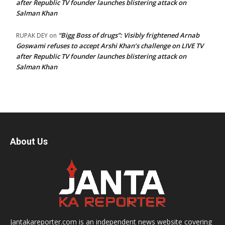
after Republic TV founder launches blistering attack on
Salman Khan
“Bigg Boss of drugs”: Visibly frightened Arnab
RUPAK DEY
on
Goswami refuses to accept Arshi Khan’s challenge on LIVE TV
after Republic TV founder launches blistering attack on
Salman Khan
About Us
Jantakareporter.com is an independent news website covering