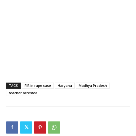
TAGS
FIR in rape case
Haryana
Madhya Pradesh
teacher arrested