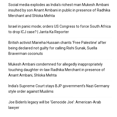
Social media explodes as India’s richest man Mukesh Ambani
insulted by son Anant Ambani in public in presence of Radhika
Merchant and Shloka Mehta
Israel in panic mode; orders US Congress to force South Africa
to drop ICJ case? | Janta Ka Reporter
British activist Marieha Hussain chants ‘Free Palestine’ after
being declared not guilty for calling Rishi Sunak, Suella
Braverman coconuts
Mukesh Ambani condemned for allegedly inappropriately
touching daughter-in-law Radhika Merchant in presence of
Anant Ambani, Shloka Mehta
India’s Supreme Court stays BJP government’s Nazi Germany
style order against Muslims
Joe Biden’s legacy will be ‘Genocide Joe’: American-Arab
lawyer