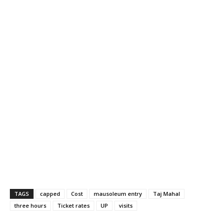
TAGS
capped
Cost
mausoleum entry
Taj Mahal
three hours
Ticket rates
UP
visits