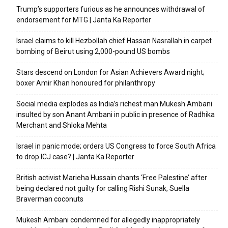
Trump’s supporters furious as he announces withdrawal of
endorsement for MTG | Janta Ka Reporter
Israel claims to kill Hezbollah chief Hassan Nasrallah in carpet
bombing of Beirut using 2,000-pound US bombs
Stars descend on London for Asian Achievers Award night;
boxer Amir Khan honoured for philanthropy
Social media explodes as India’s richest man Mukesh Ambani
insulted by son Anant Ambani in public in presence of Radhika
Merchant and Shloka Mehta
Israel in panic mode; orders US Congress to force South Africa
to drop ICJ case? | Janta Ka Reporter
British activist Marieha Hussain chants ‘Free Palestine’ after
being declared not guilty for calling Rishi Sunak, Suella
Braverman coconuts
Mukesh Ambani condemned for allegedly inappropriately