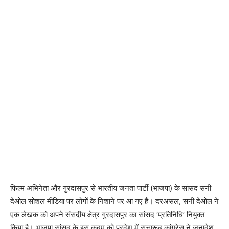
फिल्म अभिनेता और गुरदासपुर से भारतीय जनता पार्टी (भाजपा) के सांसद सनी
देओल सोशल मीडिया पर लोगों के निशाने पर आ गए हैं। दरअसल, सनी देओल ने
एक लेखक को अपने संसदीय क्षेत्र गुरदासपुर का सांसद ‘प्रतिनिधि’ नियुक्त
किया है। भाजपा सांसद के इस कदम को प्रदेश में सत्तारूढ़ कांग्रेस ने जनादेश