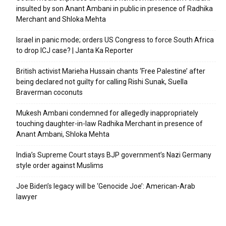
insulted by son Anant Ambani in public in presence of Radhika
Merchant and Shloka Mehta
Israel in panic mode; orders US Congress to force South Africa
to drop ICJ case? | Janta Ka Reporter
British activist Marieha Hussain chants ‘Free Palestine’ after
being declared not guilty for calling Rishi Sunak, Suella
Braverman coconuts
Mukesh Ambani condemned for allegedly inappropriately
touching daughter-in-law Radhika Merchant in presence of
Anant Ambani, Shloka Mehta
India’s Supreme Court stays BJP government’s Nazi Germany
style order against Muslims
Joe Biden’s legacy will be ‘Genocide Joe’: American-Arab
lawyer