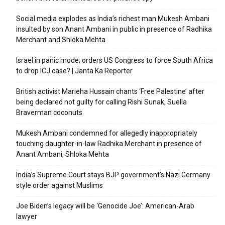
Social media explodes as India’s richest man Mukesh Ambani
insulted by son Anant Ambani in public in presence of Radhika
Merchant and Shloka Mehta
Israel in panic mode; orders US Congress to force South Africa
to drop ICJ case? | Janta Ka Reporter
British activist Marieha Hussain chants ‘Free Palestine’ after
being declared not guilty for calling Rishi Sunak, Suella
Braverman coconuts
Mukesh Ambani condemned for allegedly inappropriately
touching daughter-in-law Radhika Merchant in presence of
Anant Ambani, Shloka Mehta
India’s Supreme Court stays BJP government’s Nazi Germany
style order against Muslims
Joe Biden’s legacy will be ‘Genocide Joe’: American-Arab
lawyer