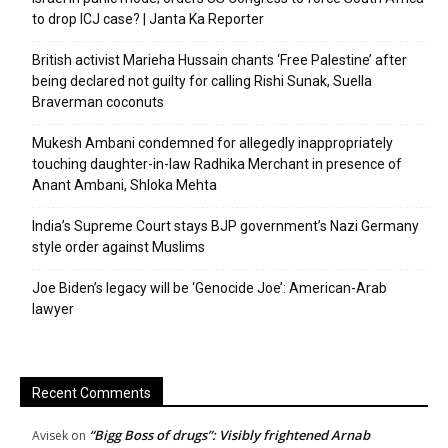
to drop ICJ case? | Janta Ka Reporter
British activist Marieha Hussain chants ‘Free Palestine’ after
being declared not guilty for calling Rishi Sunak, Suella
Braverman coconuts
Mukesh Ambani condemned for allegedly inappropriately
touching daughter-in-law Radhika Merchant in presence of
Anant Ambani, Shloka Mehta
India’s Supreme Court stays BJP government’s Nazi Germany
style order against Muslims
Joe Biden’s legacy will be ‘Genocide Joe’: American-Arab
lawyer
Recent Comments
“Bigg Boss of drugs”: Visibly frightened Arnab
Avisek
on