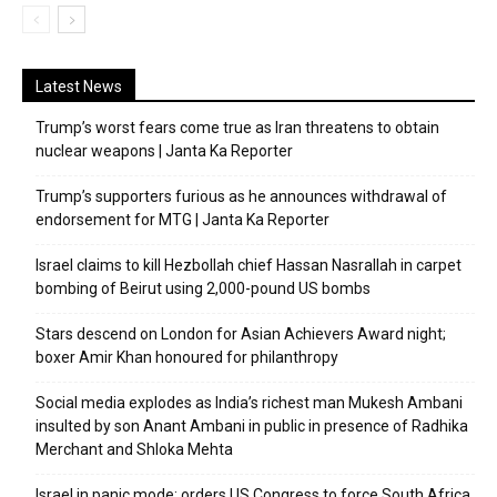
Latest News
Trump’s worst fears come true as Iran threatens to obtain
nuclear weapons | Janta Ka Reporter
Trump’s supporters furious as he announces withdrawal of
endorsement for MTG | Janta Ka Reporter
Israel claims to kill Hezbollah chief Hassan Nasrallah in carpet
bombing of Beirut using 2,000-pound US bombs
Stars descend on London for Asian Achievers Award night;
boxer Amir Khan honoured for philanthropy
Social media explodes as India’s richest man Mukesh Ambani
insulted by son Anant Ambani in public in presence of Radhika
Merchant and Shloka Mehta
Israel in panic mode; orders US Congress to force South Africa