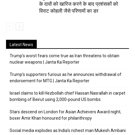
के दावों को खारिज करने के बाद प्रशंसकों को
विराट कोहली जैसे परिणामों का डर
Latest News
Trump’s worst fears come true as Iran threatens to obtain
nuclear weapons | Janta Ka Reporter
Trump’s supporters furious as he announces withdrawal of
endorsement for MTG | Janta Ka Reporter
Israel claims to kill Hezbollah chief Hassan Nasrallah in carpet
bombing of Beirut using 2,000-pound US bombs
Stars descend on London for Asian Achievers Award night;
boxer Amir Khan honoured for philanthropy
Social media explodes as India’s richest man Mukesh Ambani