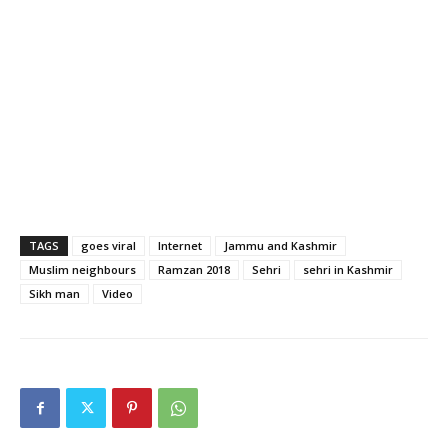
TAGS
goes viral
Internet
Jammu and Kashmir
Muslim neighbours
Ramzan 2018
Sehri
sehri in Kashmir
Sikh man
Video