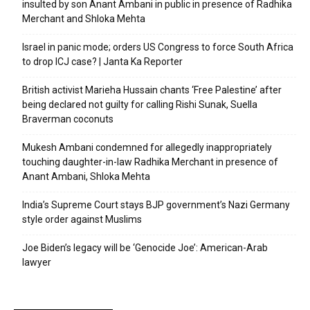
insulted by son Anant Ambani in public in presence of Radhika
Merchant and Shloka Mehta
Israel in panic mode; orders US Congress to force South Africa
to drop ICJ case? | Janta Ka Reporter
British activist Marieha Hussain chants ‘Free Palestine’ after
being declared not guilty for calling Rishi Sunak, Suella
Braverman coconuts
Mukesh Ambani condemned for allegedly inappropriately
touching daughter-in-law Radhika Merchant in presence of
Anant Ambani, Shloka Mehta
India’s Supreme Court stays BJP government’s Nazi Germany
style order against Muslims
Joe Biden’s legacy will be ‘Genocide Joe’: American-Arab
lawyer