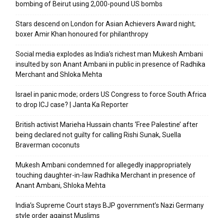
bombing of Beirut using 2,000-pound US bombs
Stars descend on London for Asian Achievers Award night;
boxer Amir Khan honoured for philanthropy
Social media explodes as India’s richest man Mukesh Ambani
insulted by son Anant Ambani in public in presence of Radhika
Merchant and Shloka Mehta
Israel in panic mode; orders US Congress to force South Africa
to drop ICJ case? | Janta Ka Reporter
British activist Marieha Hussain chants ‘Free Palestine’ after
being declared not guilty for calling Rishi Sunak, Suella
Braverman coconuts
Mukesh Ambani condemned for allegedly inappropriately
touching daughter-in-law Radhika Merchant in presence of
Anant Ambani, Shloka Mehta
India’s Supreme Court stays BJP government’s Nazi Germany
style order against Muslims