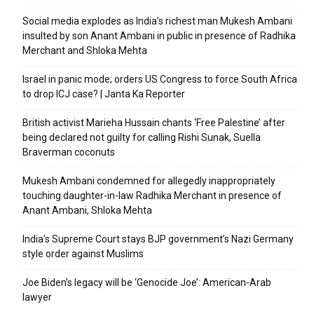
Social media explodes as India’s richest man Mukesh Ambani
insulted by son Anant Ambani in public in presence of Radhika
Merchant and Shloka Mehta
Israel in panic mode; orders US Congress to force South Africa
to drop ICJ case? | Janta Ka Reporter
British activist Marieha Hussain chants ‘Free Palestine’ after
being declared not guilty for calling Rishi Sunak, Suella
Braverman coconuts
Mukesh Ambani condemned for allegedly inappropriately
touching daughter-in-law Radhika Merchant in presence of
Anant Ambani, Shloka Mehta
India’s Supreme Court stays BJP government’s Nazi Germany
style order against Muslims
Joe Biden’s legacy will be ‘Genocide Joe’: American-Arab
lawyer