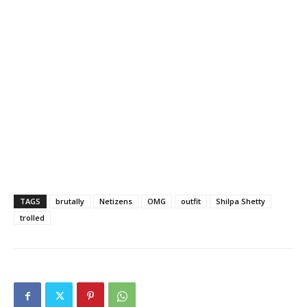
TAGS
brutally
Netizens
OMG
outfit
Shilpa Shetty
trolled