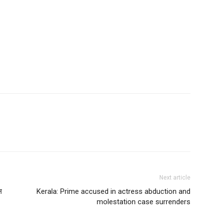
Next article
ल
Kerala: Prime accused in actress abduction and
molestation case surrenders