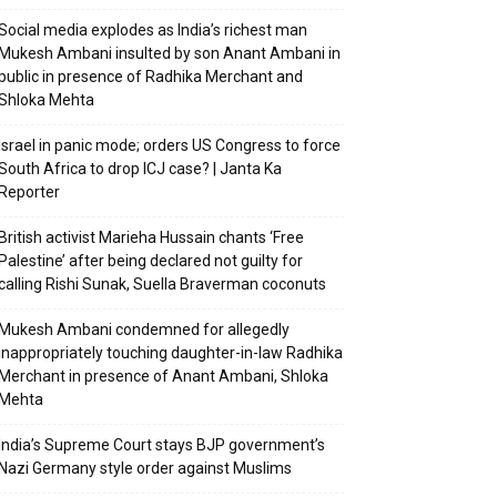
Social media explodes as India’s richest man
Mukesh Ambani insulted by son Anant Ambani in
public in presence of Radhika Merchant and
Shloka Mehta
Israel in panic mode; orders US Congress to force
South Africa to drop ICJ case? | Janta Ka
Reporter
British activist Marieha Hussain chants ‘Free
Palestine’ after being declared not guilty for
calling Rishi Sunak, Suella Braverman coconuts
Mukesh Ambani condemned for allegedly
inappropriately touching daughter-in-law Radhika
Merchant in presence of Anant Ambani, Shloka
Mehta
India’s Supreme Court stays BJP government’s
Nazi Germany style order against Muslims