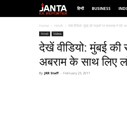
Janta
हिन्दी
BUSINESS
IND
Ka
Home
Hindi
देखें वीडियो: मुंबई की सड़कों पर शाहरुख ने बेटे अ
Hindi
Videos
Reporter
देखें वीडियो: मुंबई की
अबराम के साथ लिए लॉन
By
JKR Staff
-
February 23, 2017