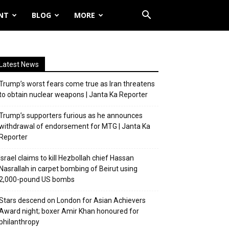
NT
BLOG
MORE
Latest News
Trump’s worst fears come true as Iran threatens
to obtain nuclear weapons | Janta Ka Reporter
Trump’s supporters furious as he announces
withdrawal of endorsement for MTG | Janta Ka
Reporter
Israel claims to kill Hezbollah chief Hassan
Nasrallah in carpet bombing of Beirut using
2,000-pound US bombs
Stars descend on London for Asian Achievers
Award night; boxer Amir Khan honoured for
philanthropy