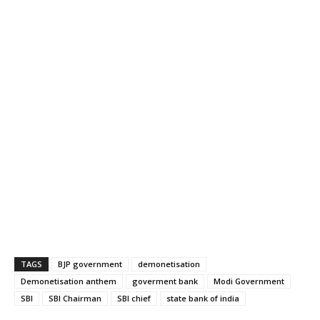
TAGS
BJP government
demonetisation
Demonetisation anthem
goverment bank
Modi Government
SBI
SBI Chairman
SBI chief
state bank of india