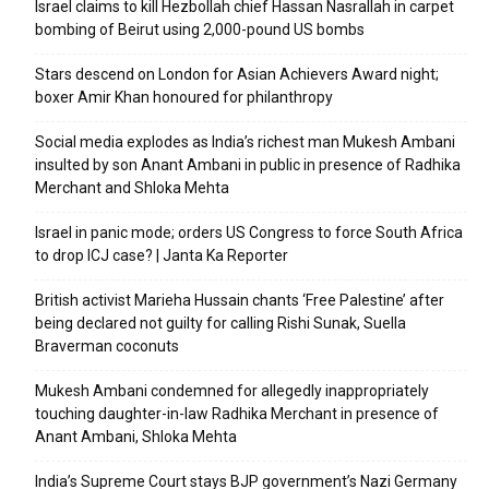
Israel claims to kill Hezbollah chief Hassan Nasrallah in carpet
bombing of Beirut using 2,000-pound US bombs
Stars descend on London for Asian Achievers Award night;
boxer Amir Khan honoured for philanthropy
Social media explodes as India’s richest man Mukesh Ambani
insulted by son Anant Ambani in public in presence of Radhika
Merchant and Shloka Mehta
Israel in panic mode; orders US Congress to force South Africa
to drop ICJ case? | Janta Ka Reporter
British activist Marieha Hussain chants ‘Free Palestine’ after
being declared not guilty for calling Rishi Sunak, Suella
Braverman coconuts
Mukesh Ambani condemned for allegedly inappropriately
touching daughter-in-law Radhika Merchant in presence of
Anant Ambani, Shloka Mehta
India’s Supreme Court stays BJP government’s Nazi Germany