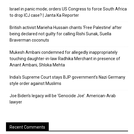
Israel in panic mode; orders US Congress to force South Africa
to drop ICJ case? | Janta Ka Reporter
British activist Marieha Hussain chants ‘Free Palestine’ after
being declared not guilty for calling Rishi Sunak, Suella
Braverman coconuts
Mukesh Ambani condemned for allegedly inappropriately
touching daughter-in-law Radhika Merchant in presence of
Anant Ambani, Shloka Mehta
India’s Supreme Court stays BJP government’s Nazi Germany
style order against Muslims
Joe Biden’s legacy will be ‘Genocide Joe’: American-Arab
lawyer
Recent Comments