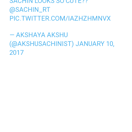
SACHIN LOOKS SO CUTE??
@SACHIN_RT
PIC.TWITTER.COM/IAZHZHMNVX
— AKSHAYA AKSHU
(@AKSHUSACHINIST)
JANUARY 10,
2017