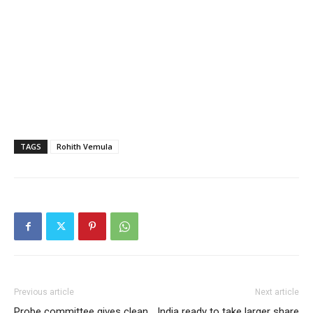
TAGS
Rohith Vemula
Previous article
Next article
Probe committee gives clean
India ready to take larger share