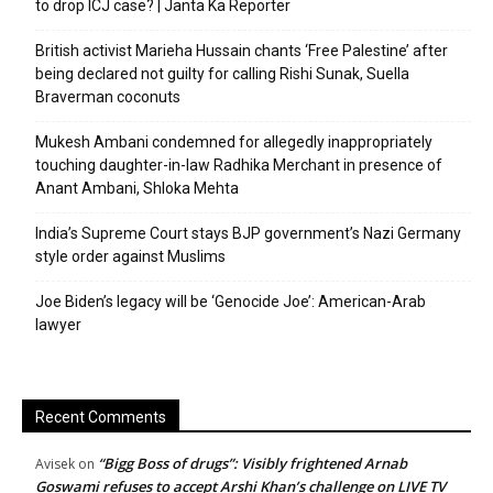
to drop ICJ case? | Janta Ka Reporter
British activist Marieha Hussain chants ‘Free Palestine’ after
being declared not guilty for calling Rishi Sunak, Suella
Braverman coconuts
Mukesh Ambani condemned for allegedly inappropriately
touching daughter-in-law Radhika Merchant in presence of
Anant Ambani, Shloka Mehta
India’s Supreme Court stays BJP government’s Nazi Germany
style order against Muslims
Joe Biden’s legacy will be ‘Genocide Joe’: American-Arab
lawyer
Recent Comments
“Bigg Boss of drugs”: Visibly frightened Arnab
Avisek
on
Goswami refuses to accept Arshi Khan’s challenge on LIVE TV