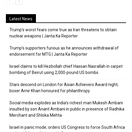
Latest News
Trump’s worst fears come true as Iran threatens to obtain
nuclear weapons | Janta Ka Reporter
Trump’s supporters furious as he announces withdrawal of
endorsement for MTG | Janta Ka Reporter
Israel claims to kill Hezbollah chief Hassan Nasrallah in carpet
bombing of Beirut using 2,000-pound US bombs
Stars descend on London for Asian Achievers Award night;
boxer Amir Khan honoured for philanthropy
Social media explodes as India’s richest man Mukesh Ambani
insulted by son Anant Ambani in public in presence of Radhika
Merchant and Shloka Mehta
Israel in panic mode; orders US Congress to force South Africa