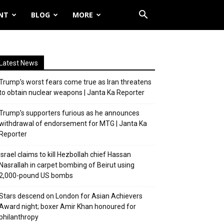
NT
BLOG
MORE
Latest News
Trump’s worst fears come true as Iran threatens
to obtain nuclear weapons | Janta Ka Reporter
Trump’s supporters furious as he announces
withdrawal of endorsement for MTG | Janta Ka
Reporter
Israel claims to kill Hezbollah chief Hassan
Nasrallah in carpet bombing of Beirut using
2,000-pound US bombs
Stars descend on London for Asian Achievers
Award night; boxer Amir Khan honoured for
philanthropy