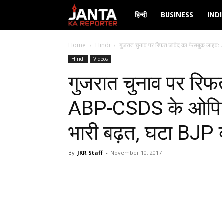
Janta
हिन्दी
BUSINESS
IND
Ka
Home
Hindi
गुजरात चुनाव पर रिफत जावेद का फेसबुक लाइ
Hindi
Videos
Reporter
गुजरात चुनाव पर रिफ
ABP-CSDS के ओपिनिय
भारी बढ़त, घटा BJP 
By
JKR Staff
-
November 10, 2017