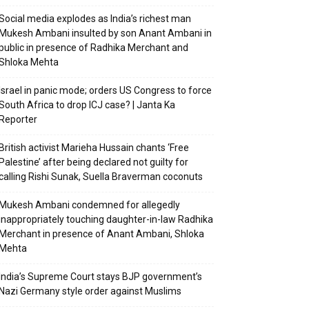
Social media explodes as India’s richest man
Mukesh Ambani insulted by son Anant Ambani in
public in presence of Radhika Merchant and
Shloka Mehta
Israel in panic mode; orders US Congress to force
South Africa to drop ICJ case? | Janta Ka
Reporter
British activist Marieha Hussain chants ‘Free
Palestine’ after being declared not guilty for
calling Rishi Sunak, Suella Braverman coconuts
Mukesh Ambani condemned for allegedly
inappropriately touching daughter-in-law Radhika
Merchant in presence of Anant Ambani, Shloka
Mehta
India’s Supreme Court stays BJP government’s
Nazi Germany style order against Muslims