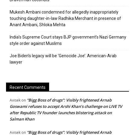
Mukesh Ambani condemned for allegedly inappropriately
touching daughter-in-law Radhika Merchant in presence of
Anant Ambani, Shloka Mehta
India’s Supreme Court stays BJP government’s Nazi Germany
style order against Muslims
Joe Biden’s legacy will be ‘Genocide Joe’: American-Arab
lawyer
Recent Comments
“Bigg Boss of drugs”: Visibly frightened Arnab
Avisek
on
Goswami refuses to accept Arshi Khan’s challenge on LIVE TV
after Republic TV founder launches blistering attack on
Salman Khan
“Bigg Boss of drugs”: Visibly frightened Arnab
Avisek
on