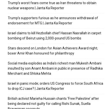
Trump’s worst fears come true as Iran threatens to obtain
nuclear weapons | Janta Ka Reporter
Trump’s supporters furious as he announces withdrawal of
endorsement for MTG | Janta Ka Reporter
Israel claims to kill Hezbollah chief Hassan Nasrallah in carpet
bombing of Beirut using 2,000-pound US bombs
Stars descend on London for Asian Achievers Award night;
boxer Amir Khan honoured for philanthropy
Social media explodes as India’s richest man Mukesh Ambani
insulted by son Anant Ambani in public in presence of Radhika
Merchant and Shloka Mehta
Israel in panic mode; orders US Congress to force South Africa
to drop ICJ case? | Janta Ka Reporter
British activist Marieha Hussain chants ‘Free Palestine’ after
being declared not guilty for calling Rishi Sunak, Suella
Braverman coconuts