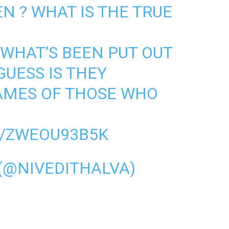
N ? WHAT IS THE TRUE
 WHAT’S BEEN PUT OUT
GUESS IS THEY
AMES OF THOSE WHO
M/ZWEOU93B5K
 (@NIVEDITHALVA)