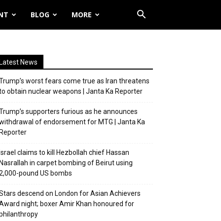
NT
BLOG
MORE
Latest News
Trump’s worst fears come true as Iran threatens
to obtain nuclear weapons | Janta Ka Reporter
Trump’s supporters furious as he announces
withdrawal of endorsement for MTG | Janta Ka
Reporter
Israel claims to kill Hezbollah chief Hassan
Nasrallah in carpet bombing of Beirut using
2,000-pound US bombs
Stars descend on London for Asian Achievers
Award night; boxer Amir Khan honoured for
philanthropy