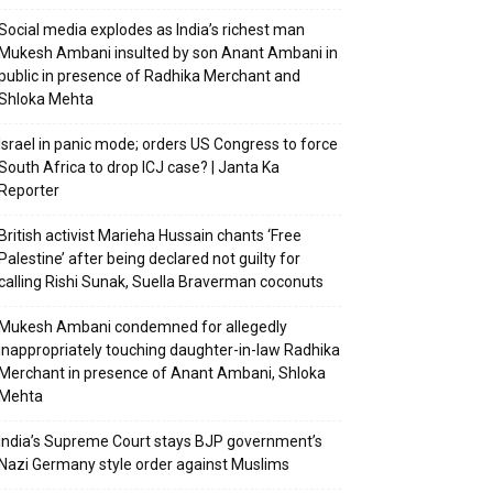
Social media explodes as India’s richest man
Mukesh Ambani insulted by son Anant Ambani in
public in presence of Radhika Merchant and
Shloka Mehta
Israel in panic mode; orders US Congress to force
South Africa to drop ICJ case? | Janta Ka
Reporter
British activist Marieha Hussain chants ‘Free
Palestine’ after being declared not guilty for
calling Rishi Sunak, Suella Braverman coconuts
Mukesh Ambani condemned for allegedly
inappropriately touching daughter-in-law Radhika
Merchant in presence of Anant Ambani, Shloka
Mehta
India’s Supreme Court stays BJP government’s
Nazi Germany style order against Muslims