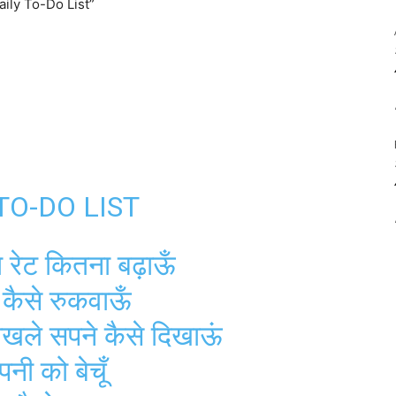
ी Daily To-Do List”
Y TO-DO LIST
 रेट कितना बढ़ाऊँ
ा’ कैसे रुकवाऊँ
खोखले सपने कैसे दिखाऊं
ी को बेचूँ