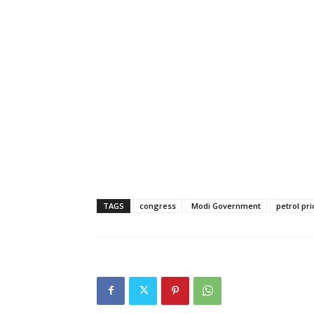
TAGS
congress
Modi Government
petrol pri