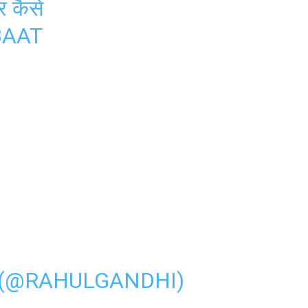
र कैसे
BAAT
 (@RAHULGANDHI)