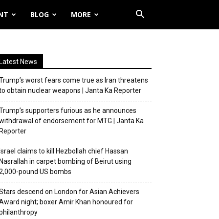
NT
BLOG
MORE
Latest News
Trump’s worst fears come true as Iran threatens
to obtain nuclear weapons | Janta Ka Reporter
Trump’s supporters furious as he announces
withdrawal of endorsement for MTG | Janta Ka
Reporter
Israel claims to kill Hezbollah chief Hassan
Nasrallah in carpet bombing of Beirut using
2,000-pound US bombs
Stars descend on London for Asian Achievers
Award night; boxer Amir Khan honoured for
philanthropy