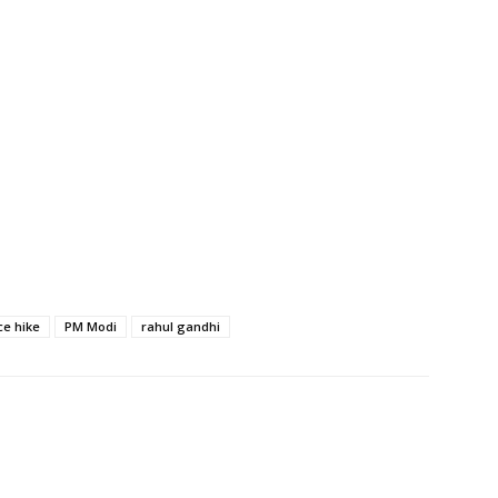
ce hike
PM Modi
rahul gandhi