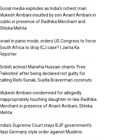
Social media explodes as India’s richest man
Mukesh Ambani insulted by son Anant Ambani in
public in presence of Radhika Merchant and
Shloka Mehta
Israel in panic mode; orders US Congress to force
South Africa to drop ICJ case? | Janta Ka
Reporter
British activist Marieha Hussain chants ‘Free
Palestine’ after being declared not guilty for
calling Rishi Sunak, Suella Braverman coconuts
Mukesh Ambani condemned for allegedly
inappropriately touching daughter-in-law Radhika
Merchant in presence of Anant Ambani, Shloka
Mehta
India’s Supreme Court stays BJP government’s
Nazi Germany style order against Muslims