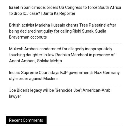
Israel in panic mode; orders US Congress to force South Africa
to drop ICJ case? | Janta Ka Reporter
British activist Marieha Hussain chants ‘Free Palestine’ after
being declared not guilty for calling Rishi Sunak, Suella
Braverman coconuts
Mukesh Ambani condemned for allegedly inappropriately
touching daughter-in-law Radhika Merchant in presence of
Anant Ambani, Shloka Mehta
India’s Supreme Court stays BJP government’s Nazi Germany
style order against Muslims
Joe Biden’s legacy will be ‘Genocide Joe’: American-Arab
lawyer
Recent Comments