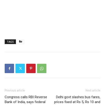
TAGS
बैंक
Previous article
Next article
Congress calls RBI Reverse
Delhi govt slashes bus fares,
Bank of India, says federal
prices fixed at Rs 5, Rs 10 and