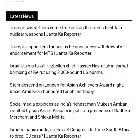
Latest News
Trump’s worst fears come true as Iran threatens to obtain
nuclear weapons | Janta Ka Reporter
Trump’s supporters furious as he announces withdrawal of
endorsement for MTG | Janta Ka Reporter
Israel claims to kill Hezbollah chief Hassan Nasrallah in carpet
bombing of Beirut using 2,000-pound US bombs
Stars descend on London for Asian Achievers Award night;
boxer Amir Khan honoured for philanthropy
Social media explodes as India’s richest man Mukesh Ambani
insulted by son Anant Ambani in public in presence of Radhika
Merchant and Shloka Mehta
Israel in panic mode; orders US Congress to force South Africa
to drop ICJ case? | Janta Ka Reporter