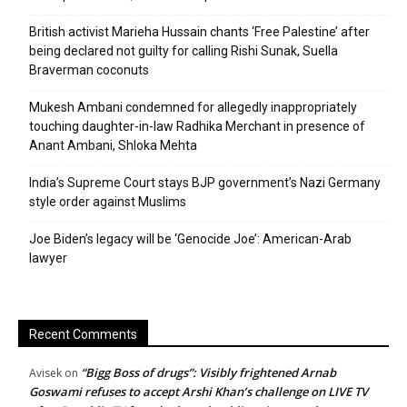
British activist Marieha Hussain chants ‘Free Palestine’ after
being declared not guilty for calling Rishi Sunak, Suella
Braverman coconuts
Mukesh Ambani condemned for allegedly inappropriately
touching daughter-in-law Radhika Merchant in presence of
Anant Ambani, Shloka Mehta
India’s Supreme Court stays BJP government’s Nazi Germany
style order against Muslims
Joe Biden’s legacy will be ‘Genocide Joe’: American-Arab
lawyer
Recent Comments
“Bigg Boss of drugs”: Visibly frightened Arnab
Avisek
on
Goswami refuses to accept Arshi Khan’s challenge on LIVE TV