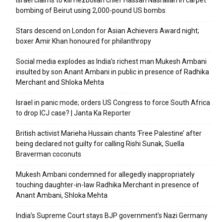
Israel claims to kill Hezbollah chief Hassan Nasrallah in carpet
bombing of Beirut using 2,000-pound US bombs
Stars descend on London for Asian Achievers Award night;
boxer Amir Khan honoured for philanthropy
Social media explodes as India’s richest man Mukesh Ambani
insulted by son Anant Ambani in public in presence of Radhika
Merchant and Shloka Mehta
Israel in panic mode; orders US Congress to force South Africa
to drop ICJ case? | Janta Ka Reporter
British activist Marieha Hussain chants ‘Free Palestine’ after
being declared not guilty for calling Rishi Sunak, Suella
Braverman coconuts
Mukesh Ambani condemned for allegedly inappropriately
touching daughter-in-law Radhika Merchant in presence of
Anant Ambani, Shloka Mehta
India’s Supreme Court stays BJP government’s Nazi Germany