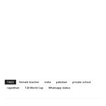
TAGS
female teacher
india
pakistan
private school
rajasthan
T20 World Cup
Whatsapp status