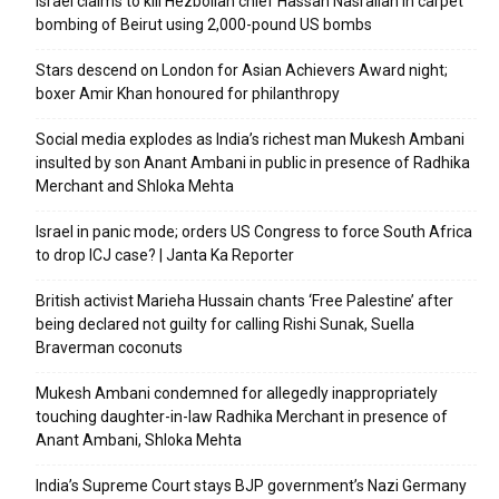
Israel claims to kill Hezbollah chief Hassan Nasrallah in carpet
bombing of Beirut using 2,000-pound US bombs
Stars descend on London for Asian Achievers Award night;
boxer Amir Khan honoured for philanthropy
Social media explodes as India’s richest man Mukesh Ambani
insulted by son Anant Ambani in public in presence of Radhika
Merchant and Shloka Mehta
Israel in panic mode; orders US Congress to force South Africa
to drop ICJ case? | Janta Ka Reporter
British activist Marieha Hussain chants ‘Free Palestine’ after
being declared not guilty for calling Rishi Sunak, Suella
Braverman coconuts
Mukesh Ambani condemned for allegedly inappropriately
touching daughter-in-law Radhika Merchant in presence of
Anant Ambani, Shloka Mehta
India’s Supreme Court stays BJP government’s Nazi Germany