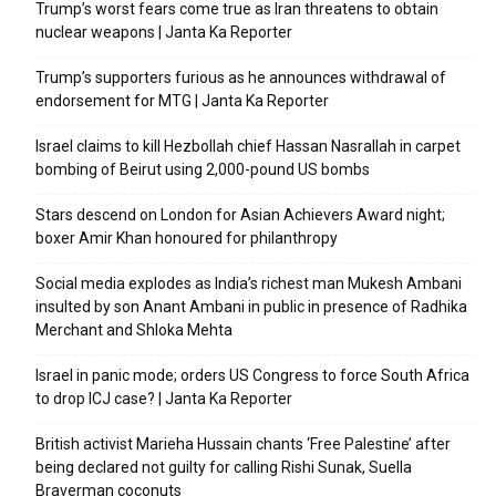
Trump’s worst fears come true as Iran threatens to obtain
nuclear weapons | Janta Ka Reporter
Trump’s supporters furious as he announces withdrawal of
endorsement for MTG | Janta Ka Reporter
Israel claims to kill Hezbollah chief Hassan Nasrallah in carpet
bombing of Beirut using 2,000-pound US bombs
Stars descend on London for Asian Achievers Award night;
boxer Amir Khan honoured for philanthropy
Social media explodes as India’s richest man Mukesh Ambani
insulted by son Anant Ambani in public in presence of Radhika
Merchant and Shloka Mehta
Israel in panic mode; orders US Congress to force South Africa
to drop ICJ case? | Janta Ka Reporter
British activist Marieha Hussain chants ‘Free Palestine’ after
being declared not guilty for calling Rishi Sunak, Suella
Braverman coconuts