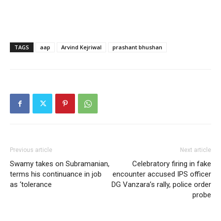
TAGS
aap
Arvind Kejriwal
prashant bhushan
Previous article
Next article
Swamy takes on Subramanian,
Celebratory firing in fake
terms his continuance in job
encounter accused IPS officer
as ‘tolerance
DG Vanzara’s rally, police order
probe