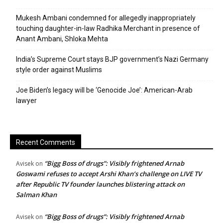
Mukesh Ambani condemned for allegedly inappropriately
touching daughter-in-law Radhika Merchant in presence of
Anant Ambani, Shloka Mehta
India’s Supreme Court stays BJP government’s Nazi Germany
style order against Muslims
Joe Biden’s legacy will be ‘Genocide Joe’: American-Arab
lawyer
Recent Comments
“Bigg Boss of drugs”: Visibly frightened Arnab
Avisek
on
Goswami refuses to accept Arshi Khan’s challenge on LIVE TV
after Republic TV founder launches blistering attack on
Salman Khan
“Bigg Boss of drugs”: Visibly frightened Arnab
Avisek
on