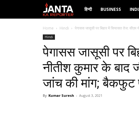
Janta
हिन्दी
BUSINESS
IND
Ka
Home
Hindi
पेगासस जासूसी पर बिहार में सियासत तेज: सीएम न
Hindi
Reporter
पेगासस जासूसी पर बिह
नीतीश कुमार के बाद ज
जांच की मांग; बैकफुट
By
Kumar Suresh
-
August 3, 2021