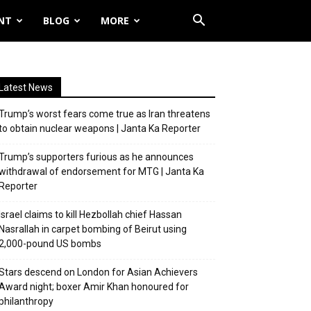
NT
BLOG
MORE
Latest News
Trump’s worst fears come true as Iran threatens
to obtain nuclear weapons | Janta Ka Reporter
Trump’s supporters furious as he announces
withdrawal of endorsement for MTG | Janta Ka
Reporter
Israel claims to kill Hezbollah chief Hassan
Nasrallah in carpet bombing of Beirut using
2,000-pound US bombs
Stars descend on London for Asian Achievers
Award night; boxer Amir Khan honoured for
philanthropy