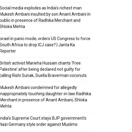
Social media explodes as India’s richest man
Mukesh Ambani insulted by son Anant Ambani in
public in presence of Radhika Merchant and
Shloka Mehta
Israel in panic mode; orders US Congress to force
South Africa to drop ICJ case? | Janta Ka
Reporter
British activist Marieha Hussain chants ‘Free
Palestine’ after being declared not guilty for
calling Rishi Sunak, Suella Braverman coconuts
Mukesh Ambani condemned for allegedly
inappropriately touching daughter-in-law Radhika
Merchant in presence of Anant Ambani, Shloka
Mehta
India’s Supreme Court stays BJP government’s
Nazi Germany style order against Muslims