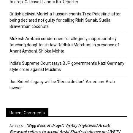
to drop ICJ case? | Janta Ka Reporter
British activist Marieha Hussain chants ‘Free Palestine’ after
being declared not guilty for calling Rishi Sunak, Suella
Braverman coconuts
Mukesh Ambani condemned for allegedly inappropriately
touching daughter-in-law Radhika Merchant in presence of
Anant Ambani, Shloka Mehta
India’s Supreme Court stays BJP government’s Nazi Germany
style order against Muslims
Joe Biden’s legacy will be ‘Genocide Joe’: American-Arab
lawyer
Recent Comments
“Bigg Boss of drugs”: Visibly frightened Arnab
Avisek
on
Goswami refuses to accept Arshi Khan’s challenge on LIVE TV