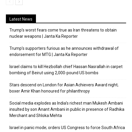
Latest News
Trump’s worst fears come true as Iran threatens to obtain
nuclear weapons | Janta Ka Reporter
Trump’s supporters furious as he announces withdrawal of
endorsement for MTG | Janta Ka Reporter
Israel claims to kill Hezbollah chief Hassan Nasrallah in carpet
bombing of Beirut using 2,000-pound US bombs
Stars descend on London for Asian Achievers Award night;
boxer Amir Khan honoured for philanthropy
Social media explodes as India’s richest man Mukesh Ambani
insulted by son Anant Ambani in public in presence of Radhika
Merchant and Shloka Mehta
Israel in panic mode; orders US Congress to force South Africa