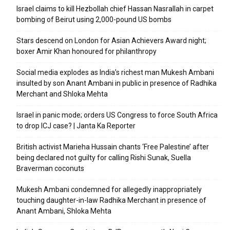
Israel claims to kill Hezbollah chief Hassan Nasrallah in carpet
bombing of Beirut using 2,000-pound US bombs
Stars descend on London for Asian Achievers Award night;
boxer Amir Khan honoured for philanthropy
Social media explodes as India’s richest man Mukesh Ambani
insulted by son Anant Ambani in public in presence of Radhika
Merchant and Shloka Mehta
Israel in panic mode; orders US Congress to force South Africa
to drop ICJ case? | Janta Ka Reporter
British activist Marieha Hussain chants ‘Free Palestine’ after
being declared not guilty for calling Rishi Sunak, Suella
Braverman coconuts
Mukesh Ambani condemned for allegedly inappropriately
touching daughter-in-law Radhika Merchant in presence of
Anant Ambani, Shloka Mehta