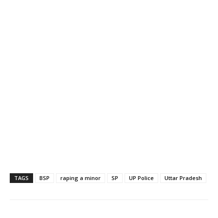
TAGS
BSP
raping a minor
SP
UP Police
Uttar Pradesh