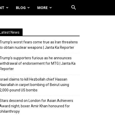
NT
BLOG
MORE
Latest News
Trump’s worst fears come true as Iran threatens
to obtain nuclear weapons | Janta Ka Reporter
Trump’s supporters furious as he announces
withdrawal of endorsement for MTG | Janta Ka
Reporter
Israel claims to kill Hezbollah chief Hassan
Nasrallah in carpet bombing of Beirut using
2,000-pound US bombs
Stars descend on London for Asian Achievers
Award night; boxer Amir Khan honoured for
philanthropy