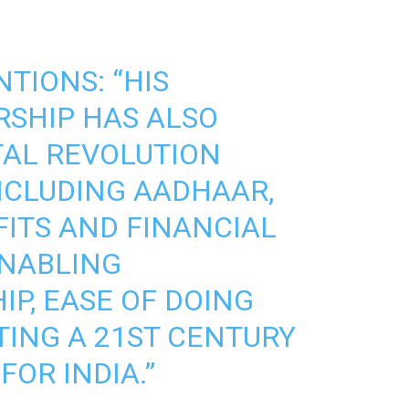
TIONS: “HIS
RSHIP HAS ALSO
ITAL REVOLUTION
 INCLUDING AADHAAR,
FITS AND FINANCIAL
 ENABLING
P, EASE OF DOING
TING A 21ST CENTURY
OR INDIA.”