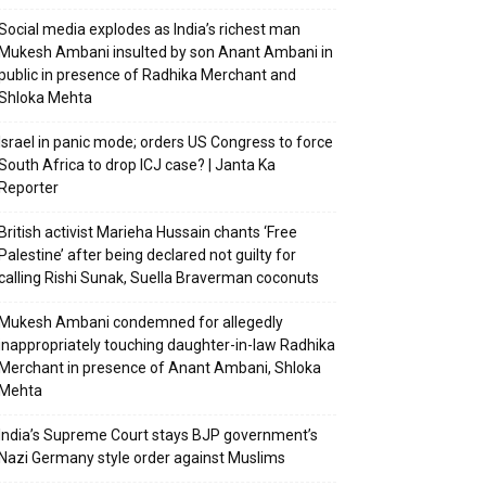
Social media explodes as India’s richest man
Mukesh Ambani insulted by son Anant Ambani in
public in presence of Radhika Merchant and
Shloka Mehta
Israel in panic mode; orders US Congress to force
South Africa to drop ICJ case? | Janta Ka
Reporter
British activist Marieha Hussain chants ‘Free
Palestine’ after being declared not guilty for
calling Rishi Sunak, Suella Braverman coconuts
Mukesh Ambani condemned for allegedly
inappropriately touching daughter-in-law Radhika
Merchant in presence of Anant Ambani, Shloka
Mehta
India’s Supreme Court stays BJP government’s
Nazi Germany style order against Muslims