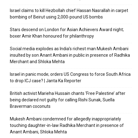
Israel claims to kill Hezbollah chief Hassan Nasrallah in carpet
bombing of Beirut using 2,000-pound US bombs
Stars descend on London for Asian Achievers Award night;
boxer Amir Khan honoured for philanthropy
Social media explodes as India’s richest man Mukesh Ambani
insulted by son Anant Ambani in public in presence of Radhika
Merchant and Shloka Mehta
Israel in panic mode; orders US Congress to force South Africa
to drop ICJ case? | Janta Ka Reporter
British activist Marieha Hussain chants ‘Free Palestine’ after
being declared not guilty for calling Rishi Sunak, Suella
Braverman coconuts
Mukesh Ambani condemned for allegedly inappropriately
touching daughter-in-law Radhika Merchant in presence of
Anant Ambani, Shloka Mehta