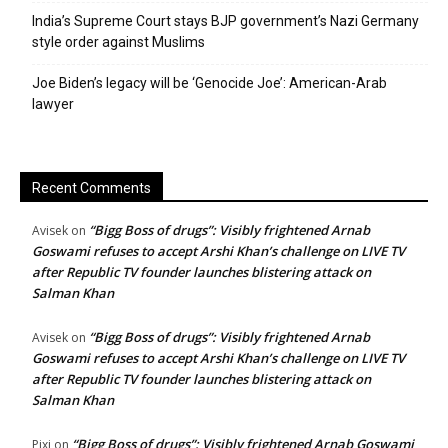
India’s Supreme Court stays BJP government’s Nazi Germany
style order against Muslims
Joe Biden’s legacy will be ‘Genocide Joe’: American-Arab
lawyer
Recent Comments
“Bigg Boss of drugs”: Visibly frightened Arnab
Avisek
on
Goswami refuses to accept Arshi Khan’s challenge on LIVE TV
after Republic TV founder launches blistering attack on
Salman Khan
“Bigg Boss of drugs”: Visibly frightened Arnab
Avisek
on
Goswami refuses to accept Arshi Khan’s challenge on LIVE TV
after Republic TV founder launches blistering attack on
Salman Khan
“Bigg Boss of drugs”: Visibly frightened Arnab Goswami
Pixi
on