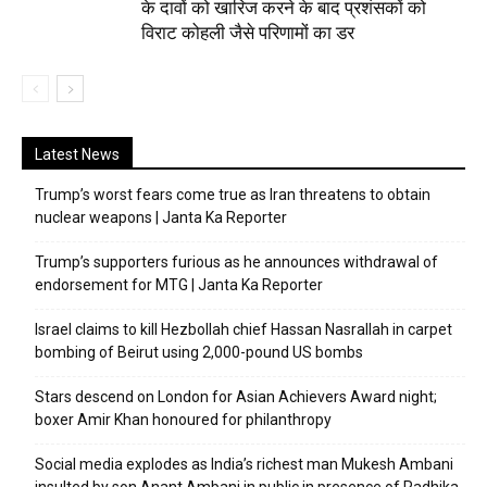
के दावों को खारिज करने के बाद प्रशंसकों को
विराट कोहली जैसे परिणामों का डर
Latest News
Trump’s worst fears come true as Iran threatens to obtain
nuclear weapons | Janta Ka Reporter
Trump’s supporters furious as he announces withdrawal of
endorsement for MTG | Janta Ka Reporter
Israel claims to kill Hezbollah chief Hassan Nasrallah in carpet
bombing of Beirut using 2,000-pound US bombs
Stars descend on London for Asian Achievers Award night;
boxer Amir Khan honoured for philanthropy
Social media explodes as India’s richest man Mukesh Ambani