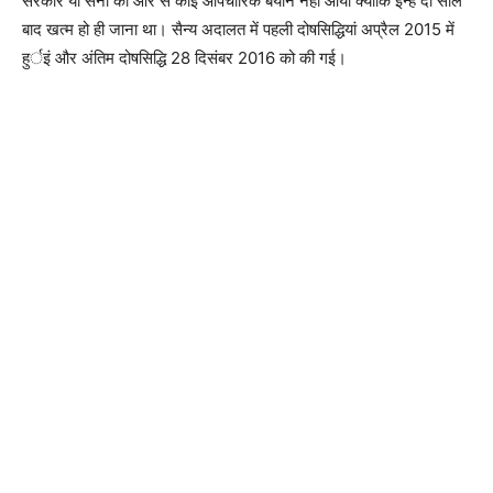
सरकार या सेना की ओर से कोई औपचारिक बयान नहीं आया क्योंकि इन्हें दो साल
बाद खत्म हो ही जाना था। सैन्य अदालत में पहली दोषसिद्धियां अप्रैल 2015 में
हुर्इं और अंतिम दोषसिद्धि 28 दिसंबर 2016 को की गई।