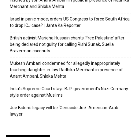
insulted by son Anant Ambani in public in presence of Radhika
Merchant and Shloka Mehta
Israel in panic mode; orders US Congress to force South Africa
to drop ICJ case? | Janta Ka Reporter
British activist Marieha Hussain chants ‘Free Palestine’ after
being declared not guilty for calling Rishi Sunak, Suella
Braverman coconuts
Mukesh Ambani condemned for allegedly inappropriately
touching daughter-in-law Radhika Merchant in presence of
Anant Ambani, Shloka Mehta
India’s Supreme Court stays BJP government’s Nazi Germany
style order against Muslims
Joe Biden’s legacy will be ‘Genocide Joe’: American-Arab
lawyer