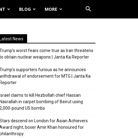
NT
BLOG
MORE
Latest News
Trump’s worst fears come true as Iran threatens
to obtain nuclear weapons | Janta Ka Reporter
Trump’s supporters furious as he announces
withdrawal of endorsement for MTG | Janta Ka
Reporter
Israel claims to kill Hezbollah chief Hassan
Nasrallah in carpet bombing of Beirut using
2,000-pound US bombs
Stars descend on London for Asian Achievers
Award night; boxer Amir Khan honoured for
philanthropy