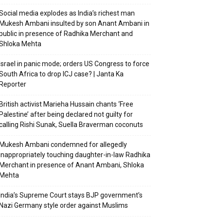
Social media explodes as India’s richest man
Mukesh Ambani insulted by son Anant Ambani in
public in presence of Radhika Merchant and
Shloka Mehta
Israel in panic mode; orders US Congress to force
South Africa to drop ICJ case? | Janta Ka
Reporter
British activist Marieha Hussain chants ‘Free
Palestine’ after being declared not guilty for
calling Rishi Sunak, Suella Braverman coconuts
Mukesh Ambani condemned for allegedly
inappropriately touching daughter-in-law Radhika
Merchant in presence of Anant Ambani, Shloka
Mehta
India’s Supreme Court stays BJP government’s
Nazi Germany style order against Muslims