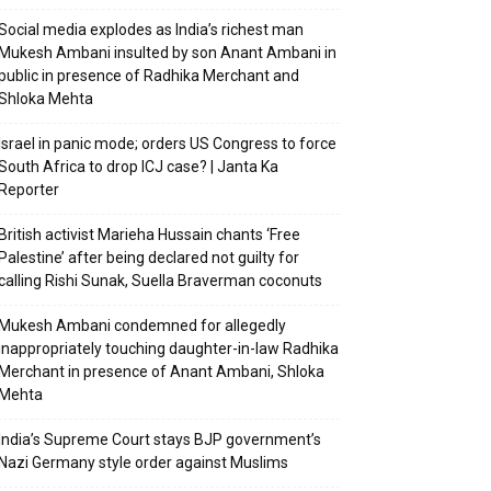
Social media explodes as India’s richest man
Mukesh Ambani insulted by son Anant Ambani in
public in presence of Radhika Merchant and
Shloka Mehta
Israel in panic mode; orders US Congress to force
South Africa to drop ICJ case? | Janta Ka
Reporter
British activist Marieha Hussain chants ‘Free
Palestine’ after being declared not guilty for
calling Rishi Sunak, Suella Braverman coconuts
Mukesh Ambani condemned for allegedly
inappropriately touching daughter-in-law Radhika
Merchant in presence of Anant Ambani, Shloka
Mehta
India’s Supreme Court stays BJP government’s
Nazi Germany style order against Muslims