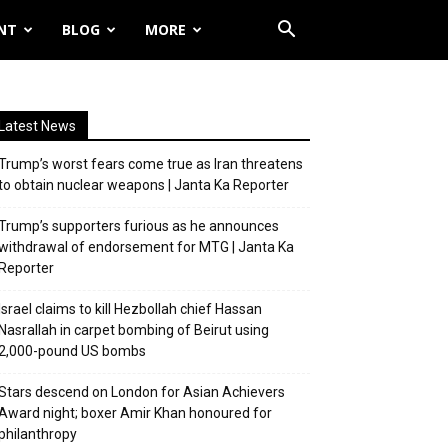
NT
BLOG
MORE
Latest News
Trump’s worst fears come true as Iran threatens
to obtain nuclear weapons | Janta Ka Reporter
Trump’s supporters furious as he announces
withdrawal of endorsement for MTG | Janta Ka
Reporter
Israel claims to kill Hezbollah chief Hassan
Nasrallah in carpet bombing of Beirut using
2,000-pound US bombs
Stars descend on London for Asian Achievers
Award night; boxer Amir Khan honoured for
philanthropy