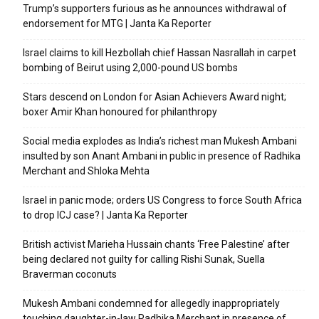
Trump’s supporters furious as he announces withdrawal of
endorsement for MTG | Janta Ka Reporter
Israel claims to kill Hezbollah chief Hassan Nasrallah in carpet
bombing of Beirut using 2,000-pound US bombs
Stars descend on London for Asian Achievers Award night;
boxer Amir Khan honoured for philanthropy
Social media explodes as India’s richest man Mukesh Ambani
insulted by son Anant Ambani in public in presence of Radhika
Merchant and Shloka Mehta
Israel in panic mode; orders US Congress to force South Africa
to drop ICJ case? | Janta Ka Reporter
British activist Marieha Hussain chants ‘Free Palestine’ after
being declared not guilty for calling Rishi Sunak, Suella
Braverman coconuts
Mukesh Ambani condemned for allegedly inappropriately
touching daughter-in-law Radhika Merchant in presence of