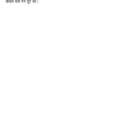
केवल दस रन दूर था।