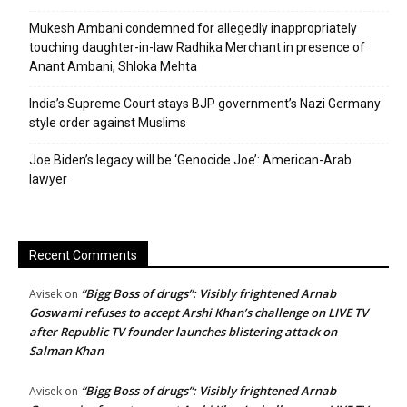
Mukesh Ambani condemned for allegedly inappropriately
touching daughter-in-law Radhika Merchant in presence of
Anant Ambani, Shloka Mehta
India’s Supreme Court stays BJP government’s Nazi Germany
style order against Muslims
Joe Biden’s legacy will be ‘Genocide Joe’: American-Arab
lawyer
Recent Comments
“Bigg Boss of drugs”: Visibly frightened Arnab
Avisek
on
Goswami refuses to accept Arshi Khan’s challenge on LIVE TV
after Republic TV founder launches blistering attack on
Salman Khan
“Bigg Boss of drugs”: Visibly frightened Arnab
Avisek
on