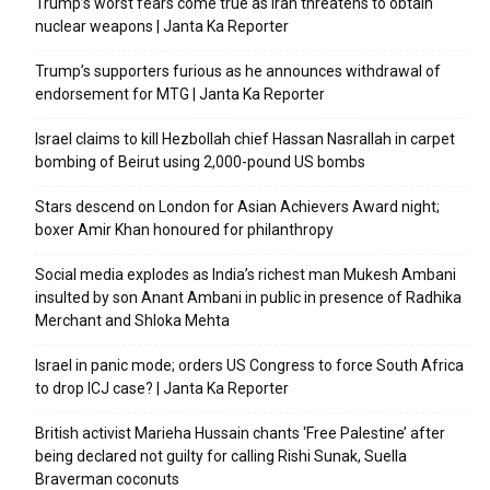
Trump’s worst fears come true as Iran threatens to obtain
nuclear weapons | Janta Ka Reporter
Trump’s supporters furious as he announces withdrawal of
endorsement for MTG | Janta Ka Reporter
Israel claims to kill Hezbollah chief Hassan Nasrallah in carpet
bombing of Beirut using 2,000-pound US bombs
Stars descend on London for Asian Achievers Award night;
boxer Amir Khan honoured for philanthropy
Social media explodes as India’s richest man Mukesh Ambani
insulted by son Anant Ambani in public in presence of Radhika
Merchant and Shloka Mehta
Israel in panic mode; orders US Congress to force South Africa
to drop ICJ case? | Janta Ka Reporter
British activist Marieha Hussain chants ‘Free Palestine’ after
being declared not guilty for calling Rishi Sunak, Suella
Braverman coconuts