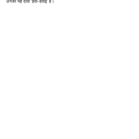
उनका यह दावा ‘हवा-हवाई’ है।