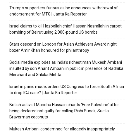
Trump’s supporters furious as he announces withdrawal of
endorsement for MTG | Janta Ka Reporter
Israel claims to kill Hezbollah chief Hassan Nasrallah in carpet
bombing of Beirut using 2,000-pound US bombs
Stars descend on London for Asian Achievers Award night;
boxer Amir Khan honoured for philanthropy
Social media explodes as India’s richest man Mukesh Ambani
insulted by son Anant Ambani in public in presence of Radhika
Merchant and Shloka Mehta
Israel in panic mode; orders US Congress to force South Africa
to drop ICJ case? | Janta Ka Reporter
British activist Marieha Hussain chants ‘Free Palestine’ after
being declared not guilty for calling Rishi Sunak, Suella
Braverman coconuts
Mukesh Ambani condemned for allegedly inappropriately