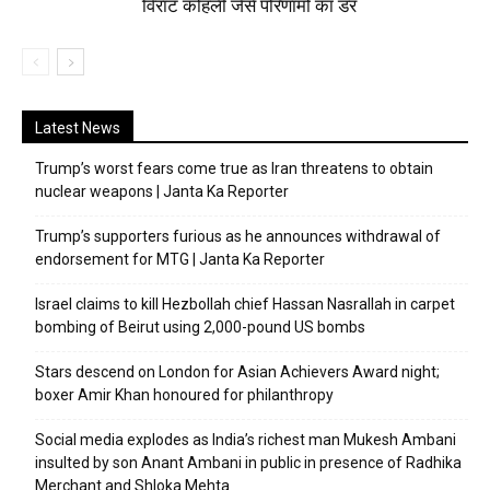
विराट कोहली जैसे परिणामों का डर
Latest News
Trump’s worst fears come true as Iran threatens to obtain
nuclear weapons | Janta Ka Reporter
Trump’s supporters furious as he announces withdrawal of
endorsement for MTG | Janta Ka Reporter
Israel claims to kill Hezbollah chief Hassan Nasrallah in carpet
bombing of Beirut using 2,000-pound US bombs
Stars descend on London for Asian Achievers Award night;
boxer Amir Khan honoured for philanthropy
Social media explodes as India’s richest man Mukesh Ambani
insulted by son Anant Ambani in public in presence of Radhika
Merchant and Shloka Mehta