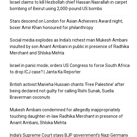
Israel claims to kill Hezbollah chief Hassan Nasrallah in carpet
bombing of Beirut using 2,000-pound US bombs
Stars descend on London for Asian Achievers Award night;
boxer Amir Khan honoured for philanthropy
Social media explodes as India’s richest man Mukesh Ambani
insulted by son Anant Ambani in public in presence of Radhika
Merchant and Shloka Mehta
Israel in panic mode; orders US Congress to force South Africa
to drop ICJ case? | Janta Ka Reporter
British activist Marieha Hussain chants ‘Free Palestine’ after
being declared not guilty for calling Rishi Sunak, Suella
Braverman coconuts
Mukesh Ambani condemned for allegedly inappropriately
touching daughter-in-law Radhika Merchant in presence of
Anant Ambani, Shloka Mehta
India’s Supreme Court stays BJP government’s Nazi Germany